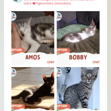
Isère
🕊︎Pigeonniers Grenoblois