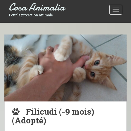
Cosa Animalia
Toggle 
Pour la protection animale
Filicudi (-9 mois)
(Adopté)